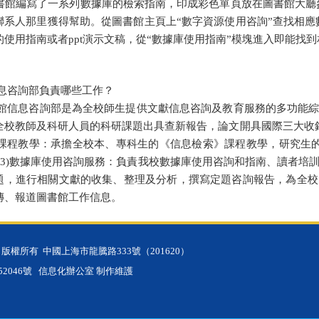
.圖書館編寫了一系列數據庫的檢索指南，印成彩色單頁放在圖書館大廳
聯系人那里獲得幫助。從圖書館主頁上“數字資源使用咨詢”查找相應
的使用指南或者ppt演示文稿，從“數據庫使用指南”模塊進入即能找
信息咨詢部負責哪些工作？
書館信息咨詢部是為全校師生提供文獻信息咨詢及教育服務的多功能綜合
全校教師及科研人員的科研課題出具查新報告，論文開具國際三大收
檢索課程教學：承擔全校本、專科生的《信息檢索》課程教學，研究生
(3)數據庫使用咨詢服務：負責我校數據庫使用咨詢和指南、讀者培訓
題，進行相關文獻的收集、整理及分析，撰寫定題咨詢報告，為全校師
傳、報道圖書館工作信息。
學 版權所有
中國上海市龍騰路333號（201620）
52046號
信息化辦公室 制作維護