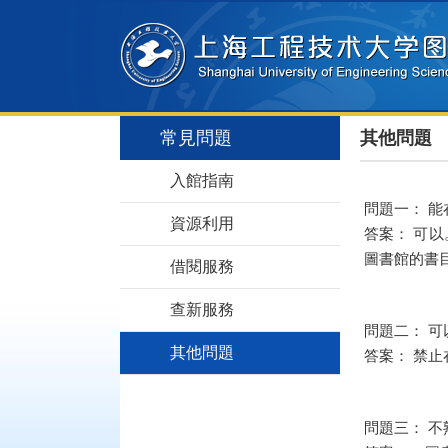
常見問題
其他問題
入館指南
問題一： 
資源利用
答案： 可
圖書館的書
借閱服務
查新服務
問題二： 
其他問題
答案： 禁
問題三： 