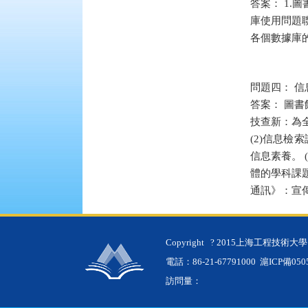
答案： 1
庫使用問題
各個數據庫
問題四： 
答案： 圖
技查新：為
(2)信息
信息素養。 
體的學科課
通訊》：宣
Copyright
? 2015上海工程技術大
電話：86-21-67791000
滬ICP備050
訪問量：