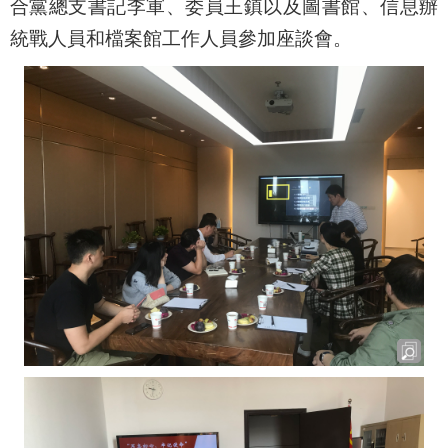
合黨總支書記李軍、委員王鎮以及圖書館、信息辦
統戰人員和檔案館工作人員參加座談會。