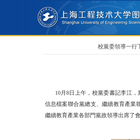
校黨委領導一行
10
月
8
日上午，校黨委書記李江，
信息檔案聯合黨總支、繼續教育產業
繼續教育產業各部門黨政領導出席了