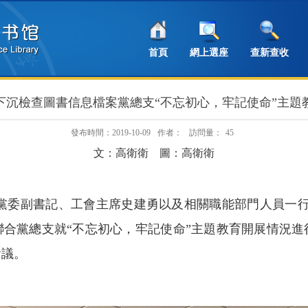
首頁
網上選座
查新查收
下沉檢查圖書信息檔案黨總支“不忘初心，牢記使命”主題
發布時間：2019-10-09
作者：
訪問量：
45
文：高衛衛 圖：高衛衛
黨委副書記、工會主席史建勇以及相關職能部門人員一
聯合黨總支就
“
不忘初心，牢記使命
”
主題教育開展情況進
會議。