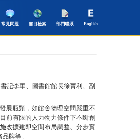
常見問題
書目檢索
部門聯系
English
支書記李軍、圖書館館長徐菁利、副
發展瓶頸，如館舍
物理空間嚴重不
目前
有限的人力物力條件下不斷創
施改擴建即空間布局調整、分步實
務品牌等。