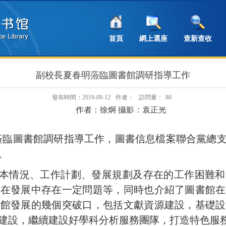
首頁
網上選座
查新查收
副校長夏春明蒞臨圖書館調研指導工作
發布時間：2019-09-12
作者：
訪問量：
80
作者：徐炯 攝影：袁正光
蒞臨圖書館調研指導工作，圖書信息檔案聯合黨總
。
本情況、工作計劃、發展規劃及存在的工作困難和
設在發展中存在一定問題等，同時也介紹了圖書館在
書館發展的幾個突破口，包括文獻資源建設，基礎設
建設，繼續建設好學科分析服務團隊，打造特色服