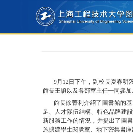
9
月
12
日下午，副校長夏春明
館長王鎮以及各部室主任一同參加
館長徐菁利介紹了圖書館的基
足、人才隊伍結構、特色品牌建
新服務工作的情況，并提出了圖
施擴建學生閱覽室、地下密集書庫