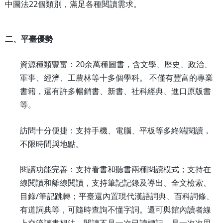
22
中圖法
個類別，滿足各種閱讀需求。
二、平臺優勢
20
資源種類豐富：
余萬種圖書，含文學、歷史、政治、
軍事、經濟、工農林等十多個學科。 不僅有豐富的專業
書籍，還有許多暢銷書、新書、社科經典、進口原版書
等。
訪問十分便捷：支持手機、電腦、平板等多終端閱讀，
不限時間與地點。
閱讀功能完善：支持看書和聽書兩種閱讀模式；支持在
線閱讀和離線閱讀，支持筆記記錄及導出、全文檢索、
/
目錄
筆記跳轉；平臺還內置現代漢語詞典、百科詞條、
有道詞典等，可隨時查詢不懂字詞。還可與館內讀者線