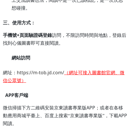
上交流讀書想法，閱讀不是一次已讀標記，是一次次思
想碰撞。
三、使用方式：
+
手機號
頁面驗證碼登錄
訪問，不限訪問時間與地點，登錄后
找到心儀圖書即可直接閱讀。
網站訪問
https://m-tob.jd.com/
網址：
（網址可接入圖書館官網、微
信公眾號）
APP
客戶端
APP
微信掃描下方二維碼安裝京東讀書專業版
；或者在各移
APP
動應用商城平臺上、百度上搜索“京東讀書專業版”，下載
閱讀。