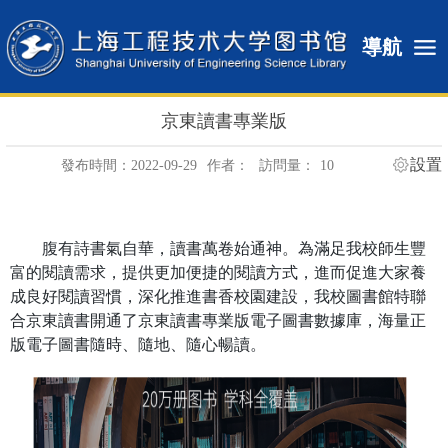
導航
京東讀書專業版
設置
發布時間：2022-09-29
作者：
訪問量：
10
腹有詩書氣自華，讀書萬卷始通神。為滿足我校師生豐
富的閱讀需求，提供更加便捷的閱讀方式，進而促進大家養
成良好閱讀習慣，深化推進書香校園建設，我校圖書館特聯
合京東讀書開通了京東讀書專業版電子圖書數據庫，海量正
版電子圖書隨時、隨地、隨心暢讀。