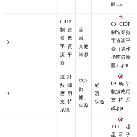
版.doc
CIDP
08 CIDP
制造
圖
制造業數
業數
書、
字資源平
8
字資
其他
臺（操作
源平
資源
指南最新
臺
版）.pdf
統計
統計
09 統計
數據
經
數
數據應用
9
應用
濟、
據、
支持系
支持
綜合
年鑒
統.ppt
系統
10-1 超
星電子