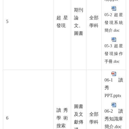
期刊
05-2 超星
超星
論
全部
5
發現系統
發現
文、
學科
簡介.doc
圖書
05-3 超星
發現操作
手冊.doc
06-1 讀
秀
PPT.ppt
x
圖書
讀秀
06-2 讀
及文
全部
6
學術
秀知識庫
獻傳
學科
搜索
簡介.doc