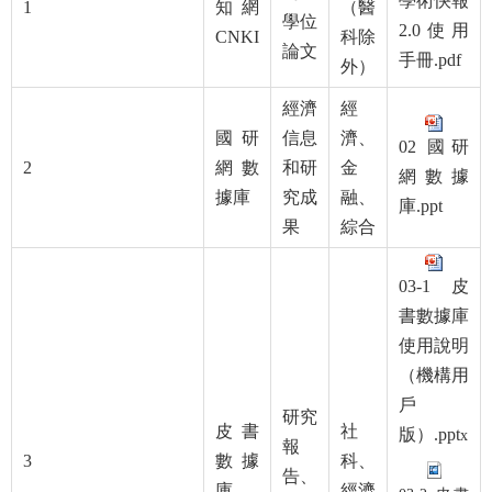
學術快報
1
知網
（醫
學位
2.0使用
CNKI
科除
論文
手冊.pdf
外）
經濟
經
國研
信息
濟、
02 國研
2
網數
和研
金
網數據
據庫
究成
融、
庫.ppt
果
綜合
03-1 皮
書數據庫
使用說明
（機構用
戶
研究
皮書
社
版）.ppt
x
報
3
數據
科、
告、
庫
經濟