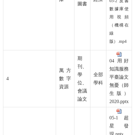
03-2 皮書
圖書
數據庫使
用視頻
（機構在
線
版）.mp4
期
04 用好
刊、
知識服務
萬方
學
全部
平臺論文
4
數字
位、
學科
無憂（師
資源
會議
生版）
論文
2020.pptx
05-1 超
星發
現.ppt
x