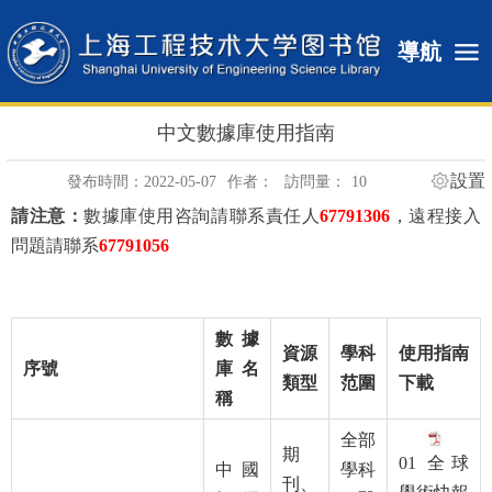
導航
中文數據庫使用指南
設置
發布時間：2022-05-07
作者：
訪問量：
10
請注意：
數據庫使用咨詢請聯系責任人
67791306
，
遠程接入
問題請聯系
67791056
數據
資源
學科
使用指南
序號
庫名
類型
范圍
下載
稱
全部
期
01 全球
中國
學科
刊、