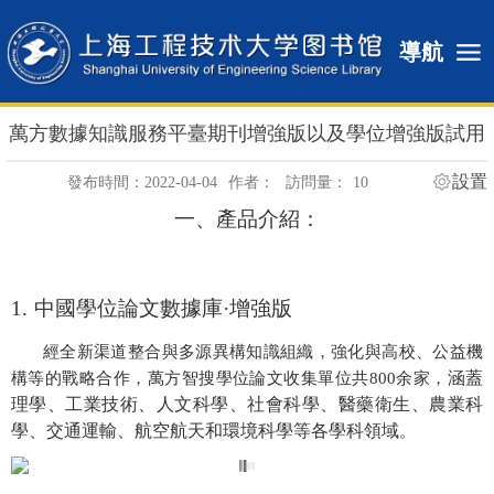
導航
萬方數據知識服務平臺期刊增強版以及學位增強版試用
設置
發布時間：2022-04-04
作者：
訪問量：
10
一、產品介紹：
1.
中國學位論文數據庫
·
增強版
經全新渠道整合與多源異構知識組織，強化與高校、公益機
涵蓋
構等的戰略合作，萬方智搜學位論文收集單位共
800
余家，
理學、工業技術、人文科學、社會科學、醫藥衛生、農業科
學、交通運輸、航空航天和環境科學等各學科領域
。