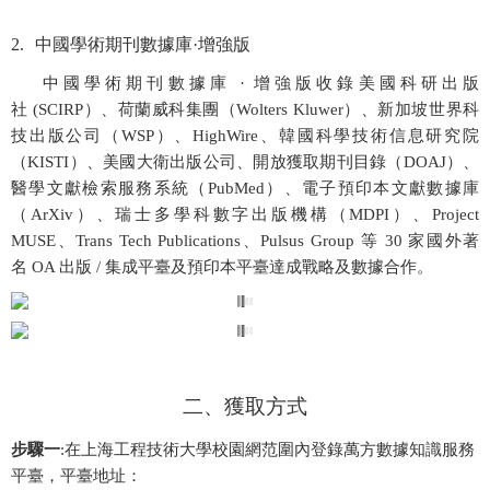
2.
中國學術期刊數據庫
·
增強版
中國學術期刊數據庫
·
增強版收錄美國科研出版
社
(SCIRP
）、荷蘭威科集團（
Wolters Kluwer
）、
新加坡世界科
技出版公司（
WSP
）、
HighWire
、韓國科學技術信息研究院
（
KISTI
）、美國大衛出版公司、
開放獲取期刊目錄（
DOAJ
）、
醫學文獻檢索服務系統（
PubMed
）、電子預印本文獻數據庫
（
ArXiv
）、
瑞士多學科數字出版機構（
MDPI
）、
Project
MUSE
、
Trans Tech Publications
、
Pulsus Group
等
30
家國外著
名
OA
出版
/
集成平臺及預印本平臺達成戰略及數據合作。
二、
獲取方式
步驟一
:
在上海工程技術大學校園網范圍內登錄萬方數據知識服務
平臺，平臺地址：