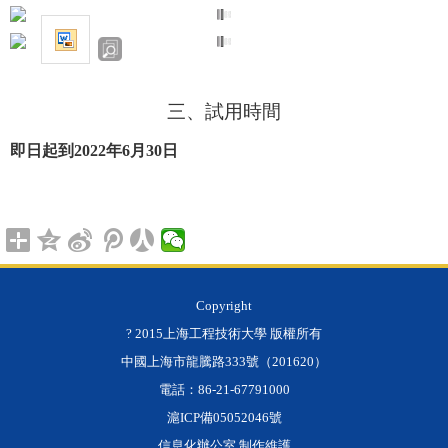
三、
試用時間
即日起到
2022
年
6
月
30
日
Copyright
? 2015上海工程技術大學 版權所有
中國上海市龍騰路333號（201620）
電話：86-21-67791000
滬ICP備05052046號
信息化辦公室 制作維護