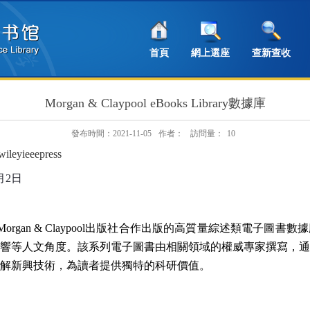
首頁
網上選座
查新查收
Morgan & Claypool eBooks Library數據庫
發布時間：2021-11-05
作者：
訪問量：
10
/wileyieeepress
月
2
日
Morgan & Claypool
出版社合作出版的高質量綜述類電子圖書數據
響等人文角度。該系列電子圖書由相關領域的權威專家撰寫，
解新興技術，為讀者提供獨特的科研價值。