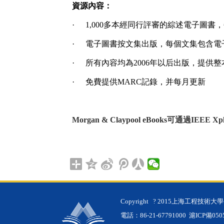
資源內容：
·
1,000
多本經同行評審的綜述電子圖書，
·
電子圖書按文集出版，每個文集包含電
·
所有內容均為
2006
年以后出版，提供整
·
免費提供
MARC
記錄，并每月更新
Morgan & Claypool eBooks
可通過
IEEE Xpl
Copyright
? 2015上海工程技術大
電話：86-21-67791000
滬ICP備050