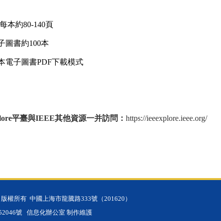
每本約
80-140
頁
子圖書約
100
本
本電子圖書
PDF
下載模式
ore
平臺與
IEEE
其他資源一并訪問：
https://ieeexplore.ieee.org
/
學 版權所有
中國上海市龍騰路333號（201620）
52046號
信息化辦公室 制作維護