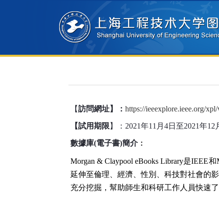
【
訪問網址】：
https://ieeexplore.ieee.org/xpl
【試用期限
】：
2021
年
11
月
4
日至
2021
年
12
數據庫
(
電子書
)
簡介
：
Morgan & Claypool eBooks Library
是
IEEE
和
延伸至倫理、經濟、性別、科技對社會的影
充分挖掘，幫助師生和科研工作人員快速了